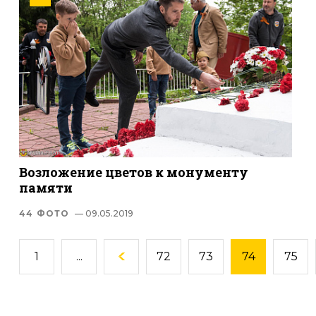
Возложение цветов к монументу
памяти
44 ФОТО
— 09.05.2019
1
...
72
73
74
75