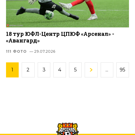
18 тур ЮФЛ-Центр ЦПЮФ «Арсенал» -
«Авангард»
111 ФОТО
— 29.07.2026
1
2
3
4
5
...
95