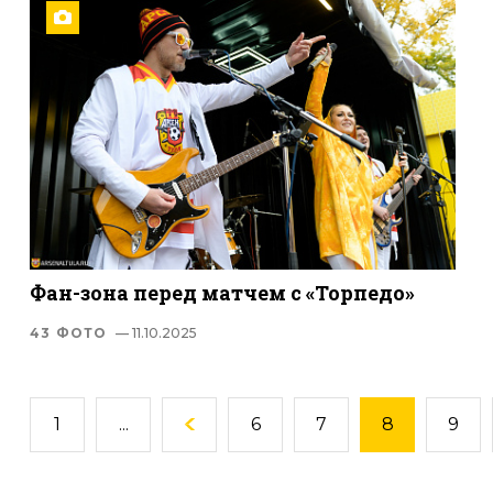
Фан-зона перед матчем с «Торпедо»
43 ФОТО
— 11.10.2025
1
...
6
7
8
9