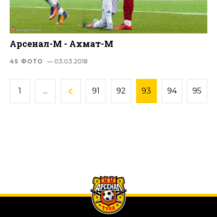
Арсенал-М - Ахмат-М
45 ФОТО
— 03.03.2018
1
...
91
92
93
94
95