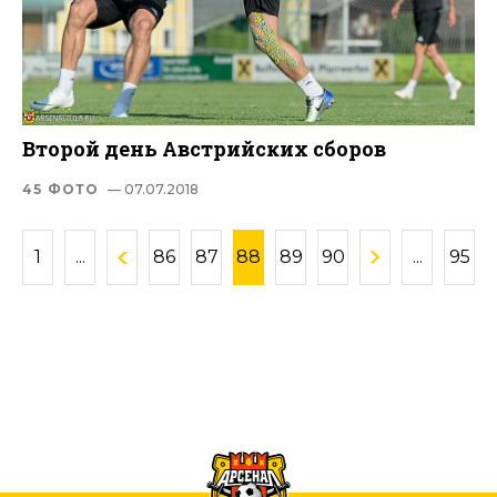
Второй день Австрийских сборов
45 ФОТО
— 07.07.2018
1
...
86
87
88
89
90
...
95