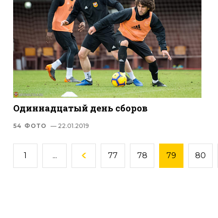
Одиннадцатый день сборов
54 ФОТО
— 22.01.2019
1
...
77
78
79
80