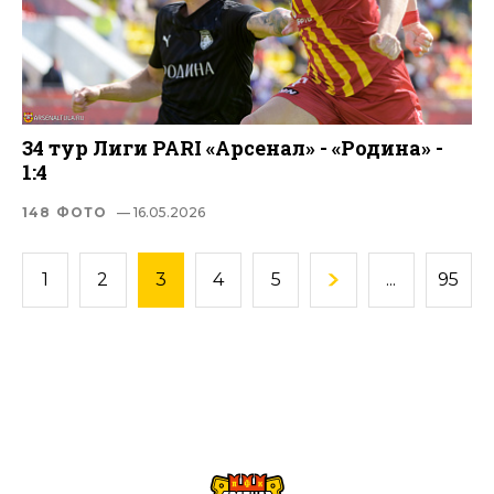
34 тур Лиги PARI «Арсенал» - «Родина» -
1:4
148 ФОТО
— 16.05.2026
1
2
3
4
5
...
95