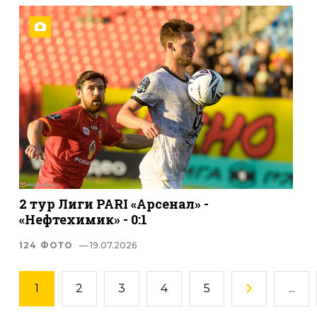
2 тур Лиги PARI «Арсенал» -
«Нефтехимик» - 0:1
124 ФОТО
— 19.07.2026
1
2
3
4
5
...