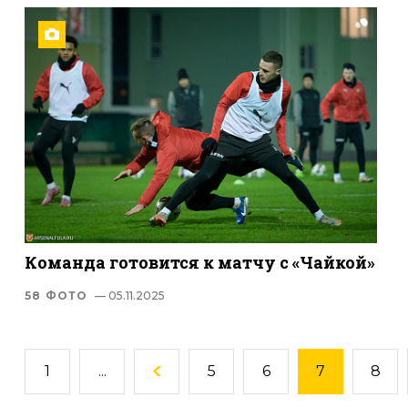
Команда готовится к матчу с «Чайкой»
58 ФОТО
— 05.11.2025
1
...
5
6
7
8