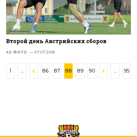
Второй день Австрийских сборов
45 ФОТО
— 07.07.2018
1
...
86
87
88
89
90
...
95