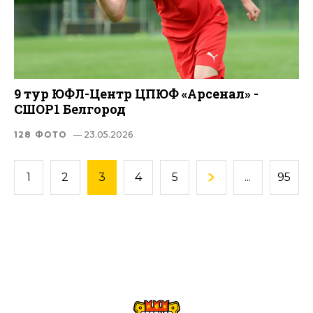
9 тур ЮФЛ-Центр ЦПЮФ «Арсенал» -
СШОР1 Белгород
128 ФОТО
— 23.05.2026
1
2
3
4
5
...
95