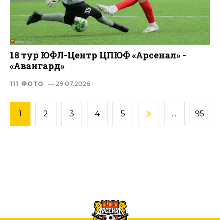
18 тур ЮФЛ-Центр ЦПЮФ «Арсенал» -
«Авангард»
111 ФОТО
— 29.07.2026
1
2
3
4
5
...
95