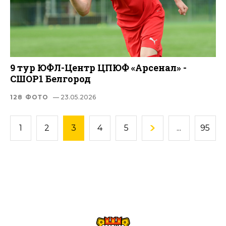
9 тур ЮФЛ-Центр ЦПЮФ «Арсенал» -
СШОР1 Белгород
128 ФОТО
— 23.05.2026
1
2
3
4
5
...
95