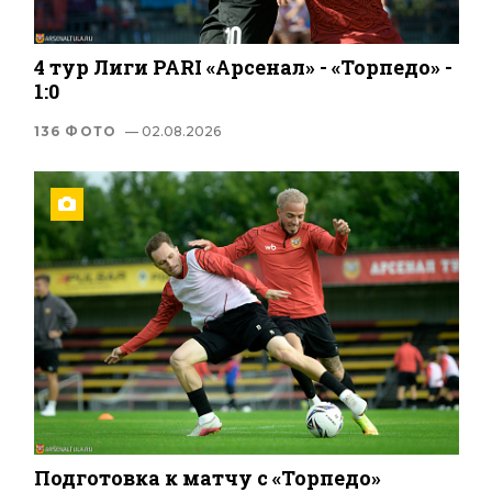
4 тур Лиги PARI «Арсенал» - «Торпедо» -
1:0
136 ФОТО
— 02.08.2026
Подготовка к матчу с «Торпедо»