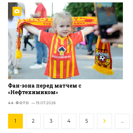
Фан-зона перед матчем с
«Нефтехимиком»
44 ФОТО
— 19.07.2026
1
2
3
4
5
...