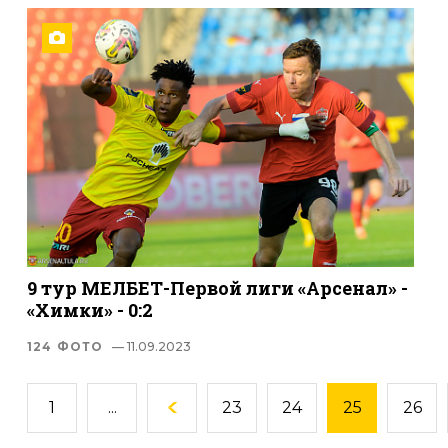
9 тур МЕЛБЕТ-Первой лиги «Арсенал» -
«Химки» - 0:2
124 ФОТО
— 11.09.2023
1
...
23
24
25
26