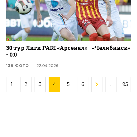
30 тур Лиги PARI «Арсенал» - «Челябинск»
- 0:0
139 ФОТО
— 22.04.2026
1
2
3
4
5
6
...
95