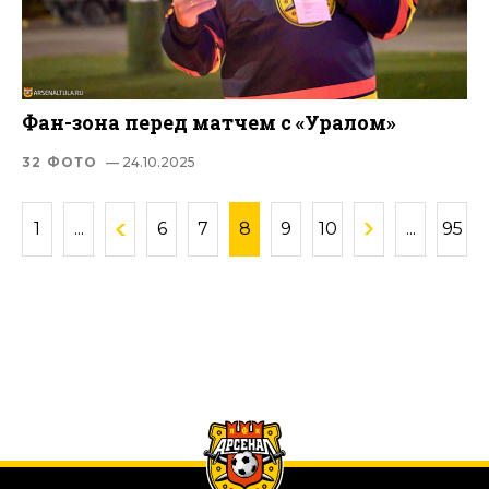
Фан-зона перед матчем с «Уралом»
32 ФОТО
— 24.10.2025
1
...
6
7
8
9
10
...
95