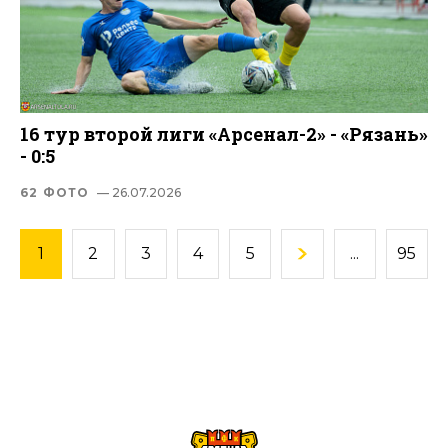
16 тур второй лиги «Арсенал-2» - «Рязань»
- 0:5
62 ФОТО
— 26.07.2026
1
2
3
4
5
...
95