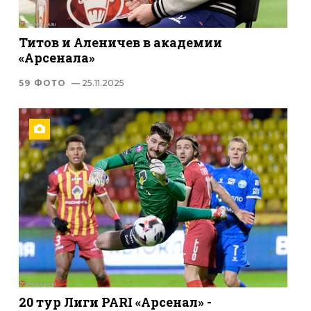
Титов и Аленичев в академии
«Арсенала»
59 ФОТО
— 25.11.2025
20 тур Лиги PARI «Арсенал» -