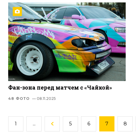
Фан-зона перед матчем с «Чайкой»
48 ФОТО
— 08.11.2025
1
...
5
6
7
8