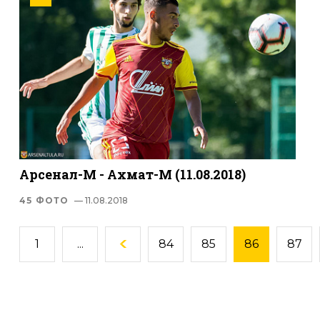
Арсенал-М - Ахмат-М (11.08.2018)
45 ФОТО
— 11.08.2018
1
...
84
85
86
87