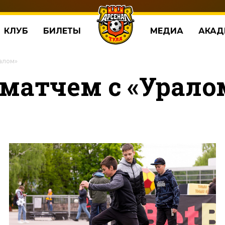
КЛУБ
БИЛЕТЫ
МЕДИА
АКАД
алом»
 матчем с «Урало