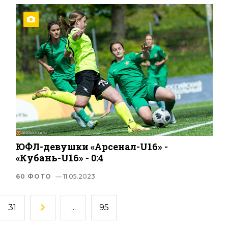
ЮФЛ-девушки «Арсенал-U16» -
«Кубань-U16» - 0:4
60 ФОТО
— 11.05.2023
31
...
95