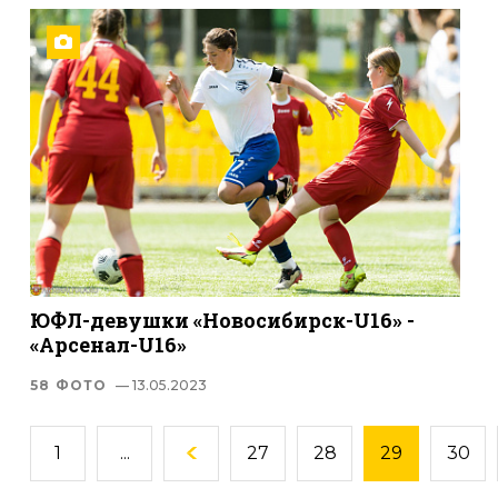
ЮФЛ-девушки «Новосибирск-U16» -
«Арсенал-U16»
58 ФОТО
— 13.05.2023
1
...
27
28
29
30