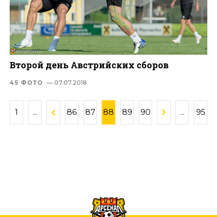
Второй день Австрийских сборов
45 ФОТО
— 07.07.2018
1
...
86
87
88
89
90
...
95