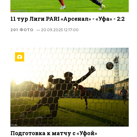
11 тур Лиги PARI «Арсенал» - «Уфа» - 2:2
201 ФОТО
— 20.09.2025 12:17:00
Подготовка к матчу с «Уфой»