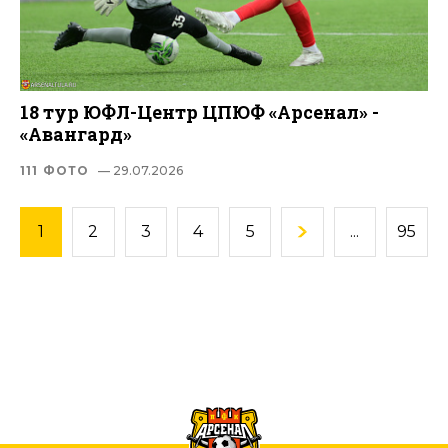
18 тур ЮФЛ-Центр ЦПЮФ «Арсенал» -
«Авангард»
111 ФОТО
— 29.07.2026
1
2
3
4
5
...
95