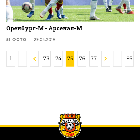
Оренбург-М - Арсенал-М
51 ФОТО
— 29.04.2019
1
...
73
74
75
76
77
...
95