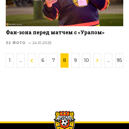
Фан-зона перед матчем с «Уралом»
32 ФОТО
— 24.10.2025
1
...
6
7
8
9
10
...
95