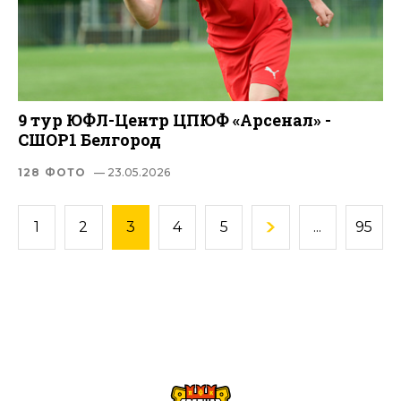
9 тур ЮФЛ-Центр ЦПЮФ «Арсенал» -
СШОР1 Белгород
128 ФОТО
— 23.05.2026
1
2
3
4
5
...
95