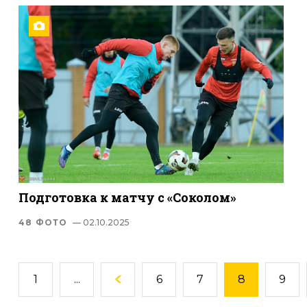
Подготовка к матчу с «Соколом»
48 ФОТО
— 02.10.2025
1
...
6
7
8
9