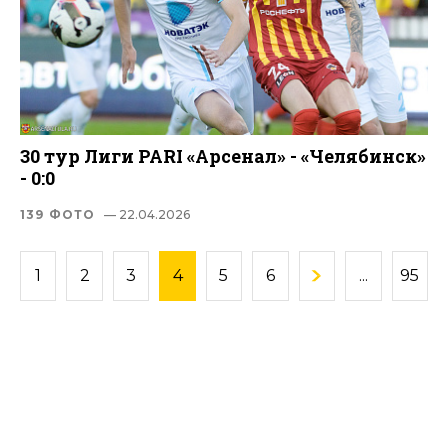
30 тур Лиги PARI «Арсенал» - «Челябинск»
- 0:0
139 ФОТО
— 22.04.2026
1
2
3
4
5
6
...
95