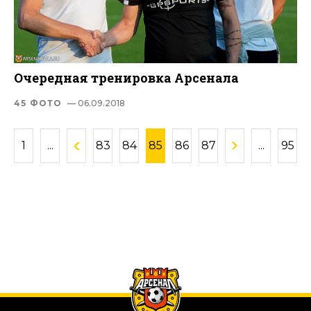
Очередная тренировка Арсенала
45 ФОТО
— 06.09.2018
1
...
83
84
85
86
87
...
95