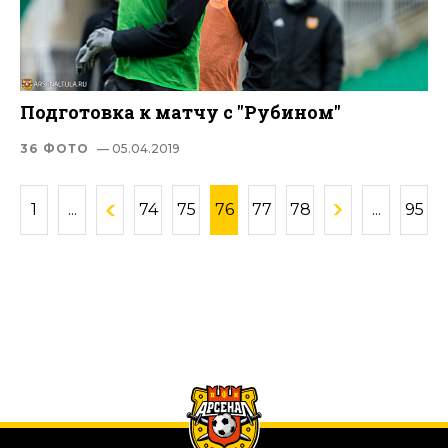
Подготовка к матчу с "Рубином"
36 ФОТО
— 05.04.2019
1
...
74
75
76
77
78
...
95