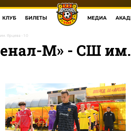
КЛУБ
БИЛЕТЫ
МЕДИА
АКАД
м. Ярцева - 1:0
енал-М» - СШ им. 