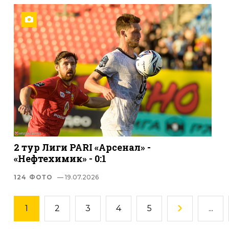
2 тур Лиги PARI «Арсенал» -
«Нефтехимик» - 0:1
124 ФОТО
— 19.07.2026
1
2
3
4
5
...