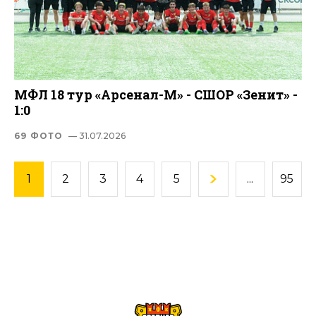
МФЛ 18 тур «Арсенал-М» - СШОР «Зенит» -
1:0
69 ФОТО
— 31.07.2026
1
2
3
4
5
...
95