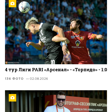
4 тур Лиги PARI «Арсенал» - «Торпедо» - 1:0
136 ФОТО
— 02.08.2026