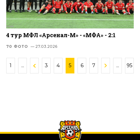
4 тур МФЛ «Арсенал-М» - «МФА» - 2:1
70 ФОТО
— 27.03.2026
1
...
3
4
5
6
7
...
95