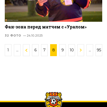
Фан-зона перед матчем с «Уралом»
32 ФОТО
— 24.10.2025
1
...
6
7
8
9
10
...
95