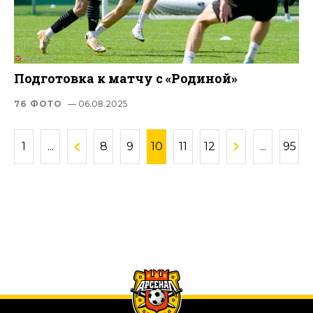
Подготовка к матчу с «Родиной»
76 ФОТО
— 06.08.2025
1
...
8
9
10
11
12
...
95