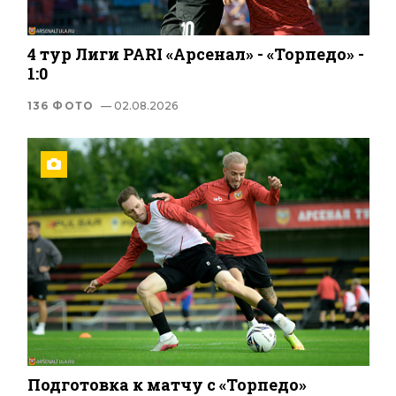
4 тур Лиги PARI «Арсенал» - «Торпедо» -
1:0
136 ФОТО
— 02.08.2026
Подготовка к матчу с «Торпедо»