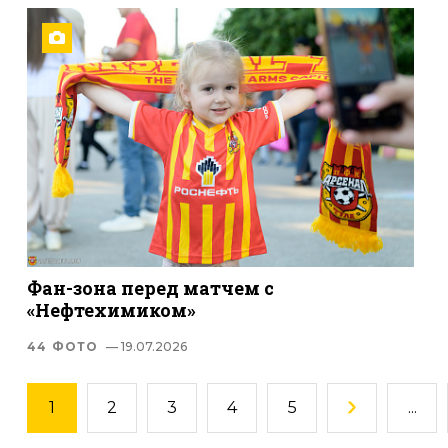
Фан-зона перед матчем с
«Нефтехимиком»
44 ФОТО
— 19.07.2026
1
2
3
4
5
...