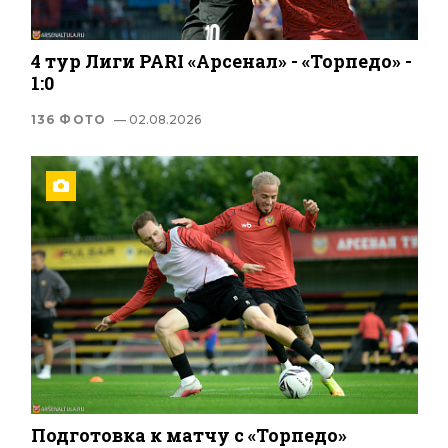
4 тур Лиги PARI «Арсенал» - «Торпедо» -
1:0
136 ФОТО
— 02.08.2026
Подготовка к матчу с «Торпедо»