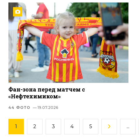
Фан-зона перед матчем с
«Нефтехимиком»
44 ФОТО
— 19.07.2026
1
2
3
4
5
...