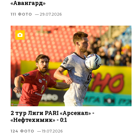
«Авангард»
111 ФОТО
— 29.07.2026
2 тур Лиги PARI «Арсенал» -
«Нефтехимик» - 0:1
124 ФОТО
— 19.07.2026