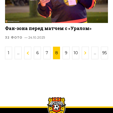
Фан-зона перед матчем с «Уралом»
32 ФОТО
— 24.10.2025
1
...
6
7
8
9
10
...
95