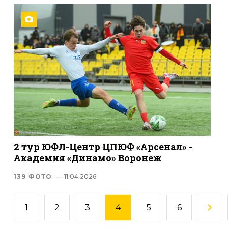
2 тур ЮФЛ-Центр ЦПЮФ «Арсенал» -
Академия «Динамо» Воронеж
139 ФОТО
— 11.04.2026
1
2
3
4
5
6