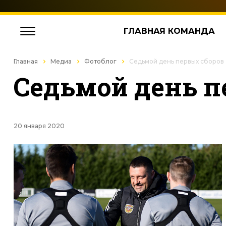
ГЛАВНАЯ КОМАНДА
Главная
Медиа
Фотоблог
Седьмой день первых сборов
Седьмой день п
20 января 2020