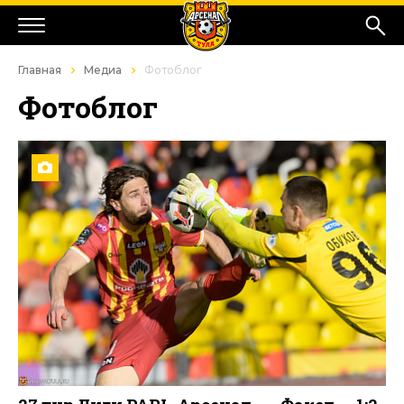
Главная
Медиа
Фотоблог
Фотоблог