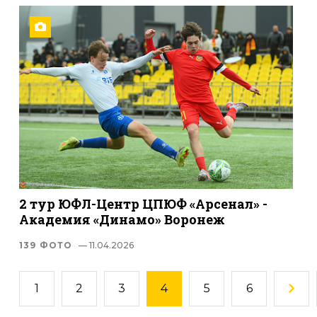
2 тур ЮФЛ-Центр ЦПЮФ «Арсенал» -
Академия «Динамо» Воронеж
139 ФОТО
— 11.04.2026
1
2
3
4
5
6