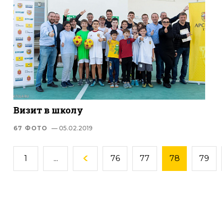
Визит в школу
67 ФОТО
— 05.02.2019
1
...
76
77
78
79