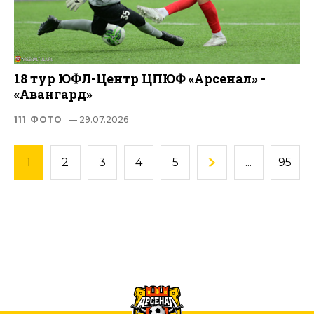
18 тур ЮФЛ-Центр ЦПЮФ «Арсенал» -
«Авангард»
111 ФОТО
— 29.07.2026
1
2
3
4
5
...
95