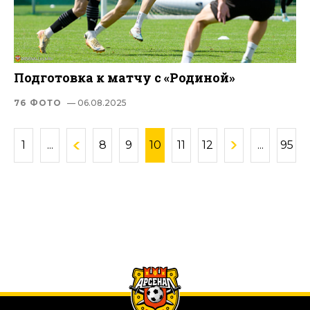
Подготовка к матчу с «Родиной»
76 ФОТО
— 06.08.2025
1
...
8
9
10
11
12
...
95