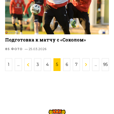
Подготовка к матчу с «Соколом»
85 ФОТО
— 25.03.2026
1
...
3
4
5
6
7
...
95