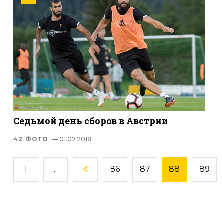
Седьмой день сборов в Австрии
42 ФОТО
— 01.07.2018
1
...
86
87
88
89